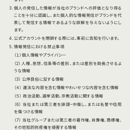
個人の発信した情報が当社のブランドへの評価となり得る
ことを十分に認識し、また個人的な情報発信がブランドを代
表して発信する情報であるような誤解を与えないようにし
ます。
公式アカウントを閉鎖する際には、事前に告知を⾏います。
情報発信における禁止事項
（１）個人情報やプライバシー
（2）人種、思想、信条等の差別、または差別を助⻑させるよ
うな情報
（3） 公序良俗に反する情報
（４） 違法な内容を含む情報やわいせつな内容を含む情報
（５） 政治活動、選挙活動、宗教活動に関する情報
（6） 当社または第三者を誹謗・中傷し、または名誉や信⽤
を傷つける情報
（7） 当社グループまたは第三者の著作権、肖像権、商標権、
その他知的財産権を侵害する情報