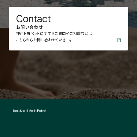
C
o
n
t
a
c
t
お
問
い
合
わ
せ
神戸トヨペットに関するご質問やご相談などは
こちらからお問い合わせください。
Home
Social Media Policy