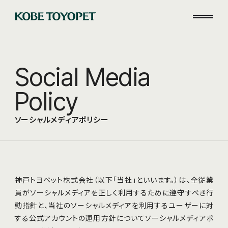
S
o
c
i
a
l
M
e
d
i
a
P
o
l
i
c
y
ソ
ー
シ
ャ
ル
メ
デ
ィ
ア
ポ
リ
シ
ー
神戸トヨペット株式会社（以下「当社」といいます。）は、全従業
員がソーシャルメディアを正しく利用するために遵守すべき行
動指針と、当社のソーシャルメディアを利用するユーザーに対
する公式アカウントの運用方針についてソーシャルメディアポ