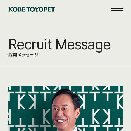
R
e
c
r
u
i
t
M
e
s
s
a
g
e
採
用
メ
ッ
セ
ー
ジ