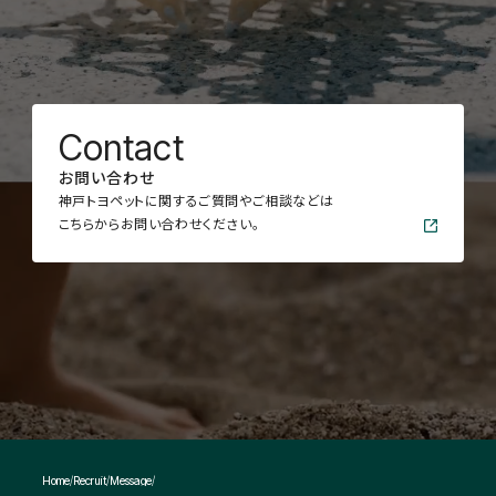
C
o
n
t
a
c
t
お
問
い
合
わ
せ
神戸トヨペットに関するご質問やご相談などは
こちらからお問い合わせください。
Home
Recruit
Message