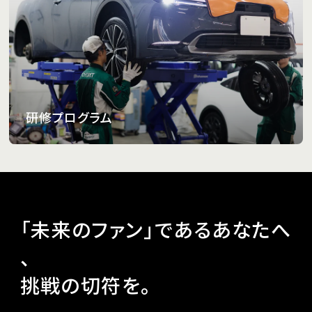
研修プログラム
「
未
来
の
フ
ァ
ン
」
で
あ
る
あ
な
た
へ
、
挑
戦
の
切
符
を
。